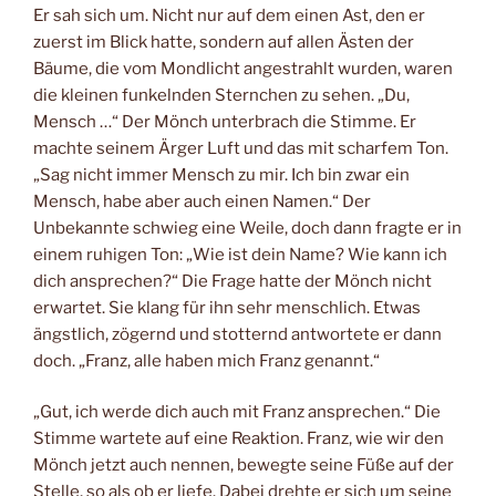
Er sah sich um. Nicht nur auf dem einen Ast, den er
zuerst im Blick hatte, sondern auf allen Ästen der
Bäume, die vom Mondlicht angestrahlt wurden, waren
die kleinen funkelnden Sternchen zu sehen. „Du,
Mensch …“ Der Mönch unterbrach die Stimme. Er
machte seinem Ärger Luft und das mit scharfem Ton.
„Sag nicht immer Mensch zu mir. Ich bin zwar ein
Mensch, habe aber auch einen Namen.“ Der
Unbekannte schwieg eine Weile, doch dann fragte er in
einem ruhigen Ton: „Wie ist dein Name? Wie kann ich
dich ansprechen?“ Die Frage hatte der Mönch nicht
erwartet. Sie klang für ihn sehr menschlich. Etwas
ängstlich, zögernd und stotternd antwortete er dann
doch. „Franz, alle haben mich Franz genannt.“
„Gut, ich werde dich auch mit Franz ansprechen.“ Die
Stimme wartete auf eine Reaktion. Franz, wie wir den
Mönch jetzt auch nennen, bewegte seine Füße auf der
Stelle, so als ob er liefe. Dabei drehte er sich um seine