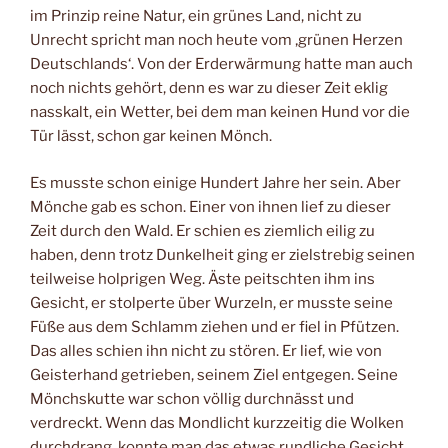
im Prinzip reine Natur, ein grünes Land, nicht zu
Unrecht spricht man noch heute vom ‚grünen Herzen
Deutschlands‘. Von der Erderwärmung hatte man auch
noch nichts gehört, denn es war zu dieser Zeit eklig
nasskalt, ein Wetter, bei dem man keinen Hund vor die
Tür lässt, schon gar keinen Mönch.
Es musste schon einige Hundert Jahre her sein. Aber
Mönche gab es schon. Einer von ihnen lief zu dieser
Zeit durch den Wald. Er schien es ziemlich eilig zu
haben, denn trotz Dunkelheit ging er zielstrebig seinen
teilweise holprigen Weg. Äste peitschten ihm ins
Gesicht, er stolperte über Wurzeln, er musste seine
Füße aus dem Schlamm ziehen und er fiel in Pfützen.
Das alles schien ihn nicht zu stören. Er lief, wie von
Geisterhand getrieben, seinem Ziel entgegen. Seine
Mönchskutte war schon völlig durchnässt und
verdreckt. Wenn das Mondlicht kurzzeitig die Wolken
durchdrang, konnte man das etwas rundliche Gesicht