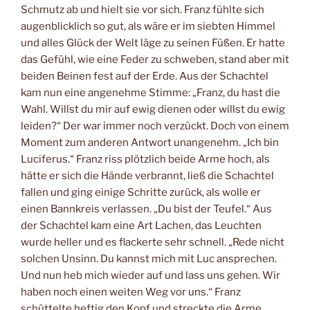
Schmutz ab und hielt sie vor sich. Franz fühlte sich
augenblicklich so gut, als wäre er im siebten Himmel
und alles Glück der Welt läge zu seinen Füßen. Er hatte
das Gefühl, wie eine Feder zu schweben, stand aber mit
beiden Beinen fest auf der Erde. Aus der Schachtel
kam nun eine angenehme Stimme: „Franz, du hast die
Wahl. Willst du mir auf ewig dienen oder willst du ewig
leiden?“ Der war immer noch verzückt. Doch von einem
Moment zum anderen Antwort unangenehm. „Ich bin
Luciferus.“ Franz riss plötzlich beide Arme hoch, als
hätte er sich die Hände verbrannt, ließ die Schachtel
fallen und ging einige Schritte zurück, als wolle er
einen Bannkreis verlassen. „Du bist der Teufel.“ Aus
der Schachtel kam eine Art Lachen, das Leuchten
wurde heller und es flackerte sehr schnell. „Rede nicht
solchen Unsinn. Du kannst mich mit Luc ansprechen.
Und nun heb mich wieder auf und lass uns gehen. Wir
haben noch einen weiten Weg vor uns.“ Franz
schüttelte heftig den Kopf und streckte die Arme