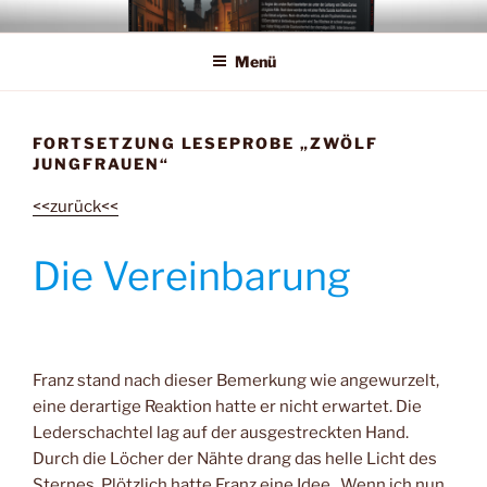
Zum
Inhalt
Menü
springen
FORTSETZUNG LESEPROBE „ZWÖLF
JUNGFRAUEN“
<<zurück<<
Die Vereinbarung
Franz stand nach dieser Bemerkung wie angewurzelt,
eine derartige Reaktion hatte er nicht erwartet. Die
Lederschachtel lag auf der ausgestreckten Hand.
Durch die Löcher der Nähte drang das helle Licht des
Sternes. Plötzlich hatte Franz eine Idee. ‚Wenn ich nun