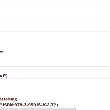
er
 (*)
estellung
r" ISBN: 978-3-95915-162-7(*)